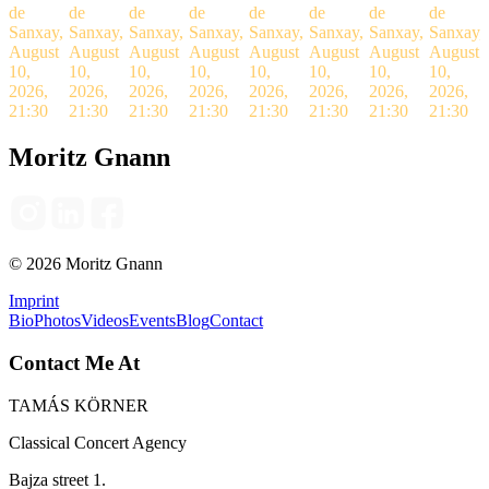
de
de
de
de
de
de
de
de
Sanxay,
Sanxay,
Sanxay,
Sanxay,
Sanxay,
Sanxay,
Sanxay,
Sanxay,
August
August
August
August
August
August
August
August
10,
10,
10,
10,
10,
10,
10,
10,
2026,
2026,
2026,
2026,
2026,
2026,
2026,
2026,
21:30
21:30
21:30
21:30
21:30
21:30
21:30
21:30
Moritz Gnann
©
2026
Moritz Gnann
Imprint
Bio
Photos
Videos
Events
Blog
Contact
Contact Me At
TAMÁS KÖRNER
Classical Concert Agency
Bajza street 1.