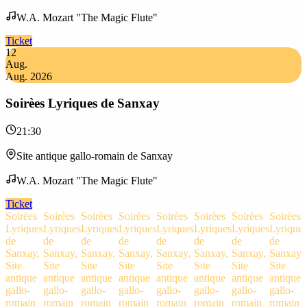
W.A. Mozart "The Magic Flute"
Ticket
12
Aug.
Aug. 2026
Soirèes Lyriques de Sanxay
21:30
Site antique gallo-romain de Sanxay
W.A. Mozart "The Magic Flute"
Ticket
Soirèes
Soirèes
Soirèes
Soirèes
Soirèes
Soirèes
Soirèes
Soirèes
Lyriques
Lyriques
Lyriques
Lyriques
Lyriques
Lyriques
Lyriques
Lyriques
de
de
de
de
de
de
de
de
Sanxay,
Sanxay,
Sanxay,
Sanxay,
Sanxay,
Sanxay,
Sanxay,
Sanxay,
Site
Site
Site
Site
Site
Site
Site
Site
antique
antique
antique
antique
antique
antique
antique
antique
gallo-
gallo-
gallo-
gallo-
gallo-
gallo-
gallo-
gallo-
romain
romain
romain
romain
romain
romain
romain
romain